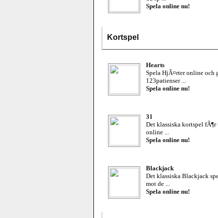
Spela online nu!
Kortspel
Hearts
Spela HjÃ¤rter online och 
123patienser ...
Spela online nu!
31
Det klassiska kortspel fÃ¶r
online ...
Spela online nu!
Blackjack
Det klassiska Blackjack spe
mot de ...
Spela online nu!