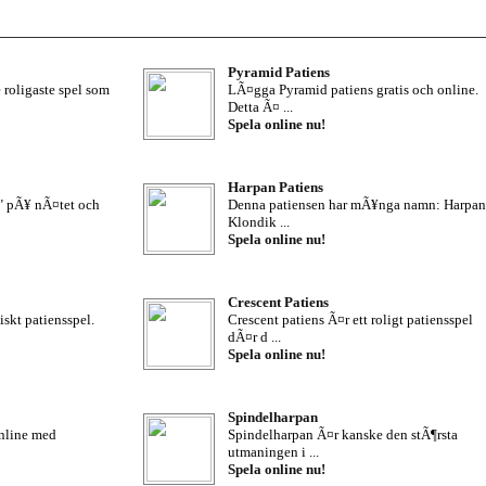
Pyramid Patiens
e roligaste spel som
LÃ¤gga Pyramid patiens gratis och online.
Detta Ã¤ ...
Spela online nu!
Harpan Patiens
" pÃ¥ nÃ¤tet och
Denna patiensen har mÃ¥nga namn: Harpan
Klondik ...
Spela online nu!
Crescent Patiens
iskt patiensspel.
Crescent patiens Ã¤r ett roligt patiensspel
dÃ¤r d ...
Spela online nu!
Spindelharpan
nline med
Spindelharpan Ã¤r kanske den stÃ¶rsta
utmaningen i ...
Spela online nu!