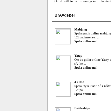
Om du vill ändra ditt samtycke till hanter
BrÃ¤dspel
Mahjong
Spela gratis online mahjo
123patienser.se. ...
Spela online nu!
Yatzy
Om du gillar online Yatzy s
sÃ¤ke ...
Spela online nu!
4 i Rad
Spela "fyra i rad" pÃ¥ nÃ¤t
123pa ...
Spela online nu!
Battleships