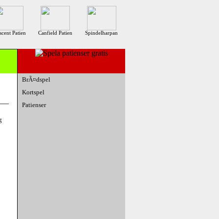
scent Patien
Canfield Patien
Spindelharpan
BrÃ¤dspel
Kortspel
Patienser
g