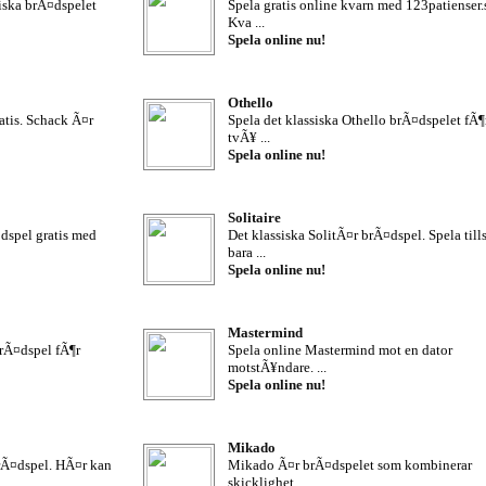
siska brÃ¤dspelet
Spela gratis online kvarn med 123patienser.
Kva ...
Spela online nu!
Othello
atis. Schack Ã¤r
Spela det klassiska Othello brÃ¤dspelet fÃ¶
tvÃ¥ ...
Spela online nu!
Solitaire
¤dspel gratis med
Det klassiska SolitÃ¤r brÃ¤dspel. Spela till
bara ...
Spela online nu!
Mastermind
brÃ¤dspel fÃ¶r
Spela online Mastermind mot en dator
motstÃ¥ndare. ...
Spela online nu!
Mikado
brÃ¤dspel. HÃ¤r kan
Mikado Ã¤r brÃ¤dspelet som kombinerar
skicklighet ...