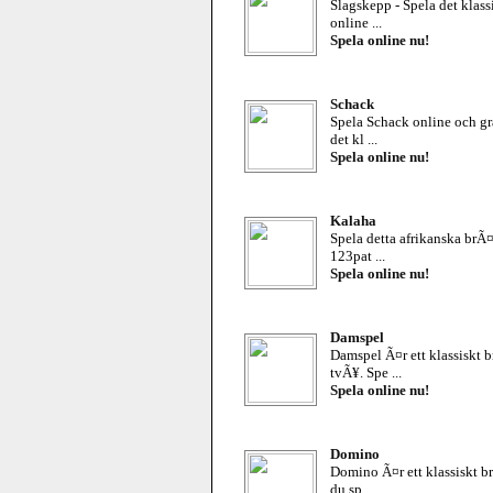
Slagskepp - Spela det klas
online ...
Spela online nu!
Schack
Spela Schack online och gr
det kl ...
Spela online nu!
Kalaha
Spela detta afrikanska brÃ
123pat ...
Spela online nu!
Damspel
Damspel Ã¤r ett klassiskt 
tvÃ¥. Spe ...
Spela online nu!
Domino
Domino Ã¤r ett klassiskt 
du sp ...