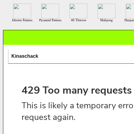
Idioten Patiens
Pyramid Patiens
40 Thieves
Mahjong
Harpan
Kinaschack