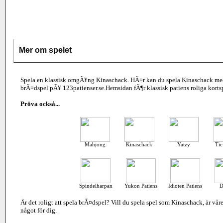
Mer om spelet
Spela en klassisk omgÃ¥ng Kinaschack. HÃ¤r kan du spela Kinaschack med o
brÃ¤dspel pÃ¥ 123patienser.se.Hemsidan fÃ¶r klassisk patiens roliga korts
Pröva också...
Mahjong
Kinaschack
Yatzy
Tic
Spindelharpan
Yukon Patiens
Idioten Patiens
D
Är det roligt att spela
brÃ¤dspel
? Vill du spela spel som Kinaschack, är vår
något för dig.