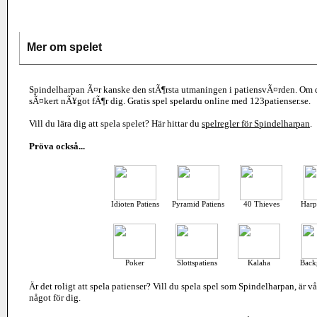
Mer om spelet
Spindelharpan Ã¤r kanske den stÃ¶rsta utmaningen i patiensvÃ¤rden. Om d
sÃ¤kert nÃ¥got fÃ¶r dig. Gratis spel spelardu online med 123patienser.se.
Vill du lära dig att spela spelet? Här hittar du
spelregler för Spindelharpan
.
Pröva också...
Idioten Patiens
Pyramid Patiens
40 Thieves
Harp
Poker
Slottspatiens
Kalaha
Bac
Är det roligt att spela
patienser
? Vill du spela spel som Spindelharpan, är vå
något för dig.