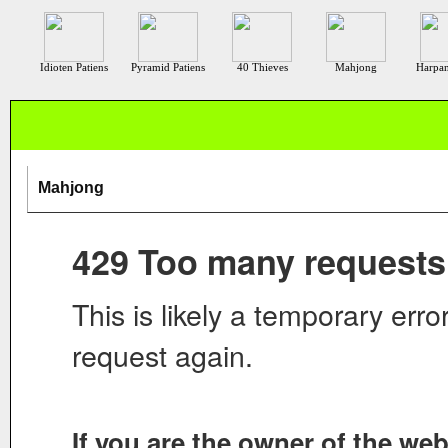
Idioten Patiens
Pyramid Patiens
40 Thieves
Mahjong
Harpan
Mahjong