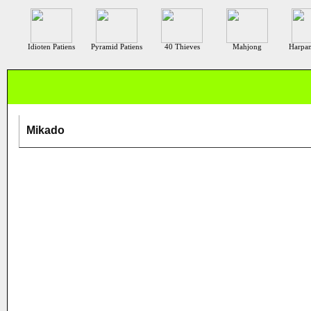
Idioten Patiens
Pyramid Patiens
40 Thieves
Mahjong
Harpan
Mikado