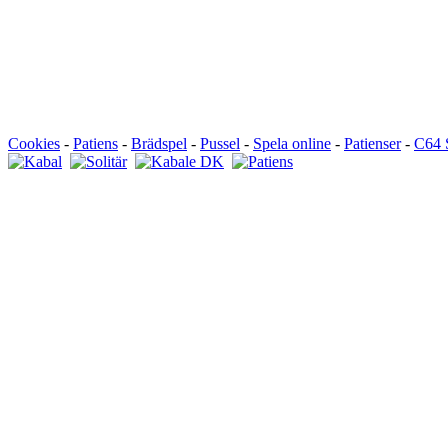
Cookies
-
Patiens
-
Brädspel
-
Pussel
-
Spela online
-
Patienser
-
C64 