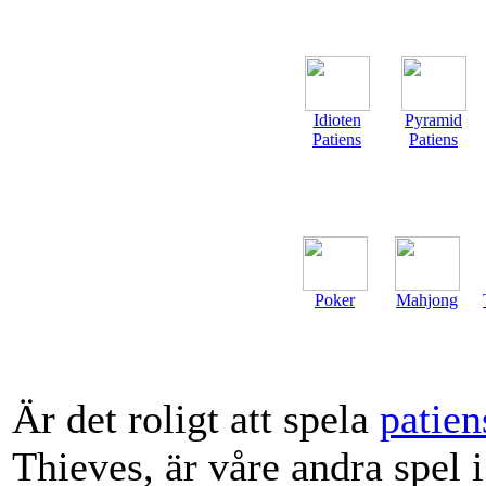
Idioten
Pyramid
Patiens
Patiens
Poker
Mahjong
Är det roligt att spela
patien
Thieves, är våre andra spel 