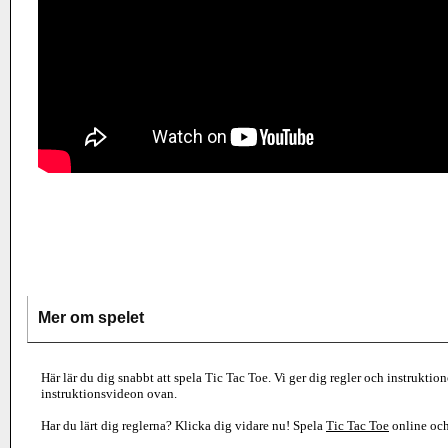
Mer om spelet
Här lär du dig snabbt att spela Tic Tac Toe. Vi ger dig regler och instruktion
instruktionsvideon ovan.
Har du lärt dig reglerna? Klicka dig vidare nu! Spela
Tic Tac Toe
online och