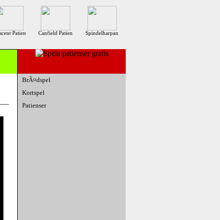
scent Patien
Canfield Patien
Spindelharpan
BrÃ¤dspel
Kortspel
Patienser